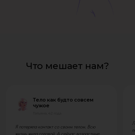
Что мешает нам?
Тело как будто совсем
чужое
Татьяна, 42 года
Л
Я потеряла контакт со своим телом. Всю
п
жизнь жила головой. А сейчас возрастные