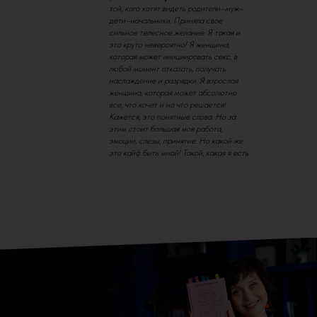
той, кого хотят видеть родители–муж–
дети–начальники. Приняла свое
сильное телесное желание. Я такая и
это круто невероятно! Я женщина,
которая может инициировать секс, в
любой момент отказать, получать
наслаждение и разрядки. Я взрослая
женщина, которая может абсолютно
все, что хочет и на что решается!
Кажется, это понятные слова. Но за
этим стоит большая моя работа,
эмоции, слезы, принятие. Но какой же
это кайф быть мной! Такой, какая я есть.