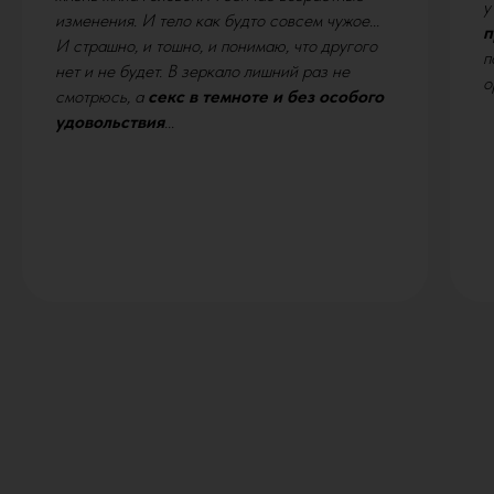
у
изменения. И тело как будто совсем чужое...
п
И страшно, и тошно, и понимаю, что другого
п
нет и не будет. В зеркало лишний раз не
о
смотрюсь, а
секс в темноте и без особого
удовольствия
...