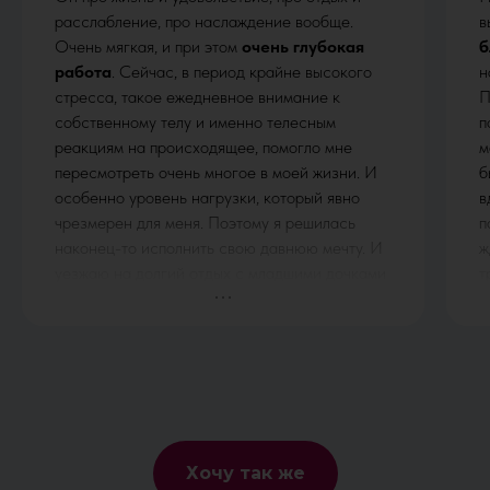
расслабление, про наслаждение вообще.
в
Очень мягкая, и при этом
очень глубокая
б
работа
. Сейчас, в период крайне высокого
н
стресса, такое ежедневное внимание к
П
собственному телу и именно телесным
п
реакциям на происходящее, помогло мне
м
пересмотреть очень многое в моей жизни. И
б
особенно уровень нагрузки, который явно
в
чрезмерен для меня. Поэтому я решилась
п
наконец-то исполнить свою давнюю мечту. И
ж
уезжаю на долгий отдых с младшими дочками
т
))) Страшно очень. Волнуюсь. Паникую. Аж
п
трясёт. Но продолжаю сканировать тело,
м
глубоко дышать и спать, когда хочется. Такой
г
роскоши я себе, пожалуй, ещё никогда не
п
позволяла.
п
у
с
Хочу так же
О