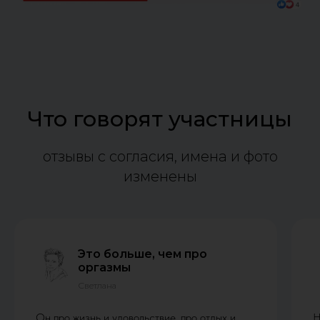
Что говорят участницы
отзывы с согласия, имена и фото
изменены
Это больше, чем про
оргазмы
Светлана
Он про жизнь и удовольствие, про отдых и
Н