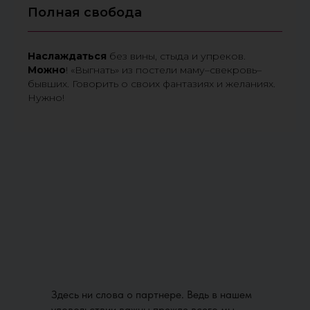
Полная свобода
Наслаждаться
без вины, стыда и упреков.
Можно
! «Выгнать» из постели маму–свекровь–
бывших. Говорить о своих фантазиях и желаниях.
Нужно!
Здесь ни слова о партнере. Ведь в нашем
удовольствии важны прежде всего мы