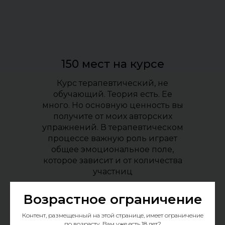
150 мест на курсе
Курс терапевтический, не
обучающий. Теория есть. Ее
много. Но основную ценность вы
получите от моих авторских
упражнений. В терапевтическом
процессе важную роль играет
общее эмоциональное поле,
которое зависит и от количества
участниц
Возрастное ограничение
Успеть на курс
Контент, размещенный на этой странице, имеет ограничение
по возрасту. Вам уже есть 18 лет?