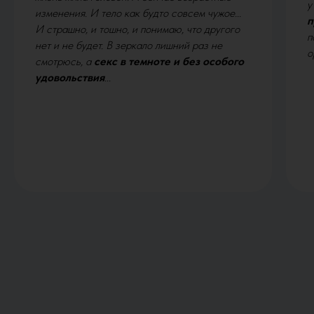
у
изменения. И тело как будто совсем чужое...
п
И страшно, и тошно, и понимаю, что другого
п
нет и не будет. В зеркало лишний раз не
о
смотрюсь, а
секс в темноте и без особого
удовольствия
...