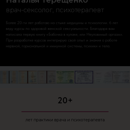
Наталья Терещенко
врач-сексолог, психотерапевт
Более 20-ти лет работаю на стыке медицины и психологии. 6 лет
веду курсы по здоровой женской сексуальности. Благодаря вам
написала первую книгу «Бабочка в кулаке, или Неуловимый оргазм».
При разработке курсов интегрирую свой опыт и знания о работе
нервной, гормональной и иммунной системы, психики и тела.
20+
лет практики врача и психотерапевта