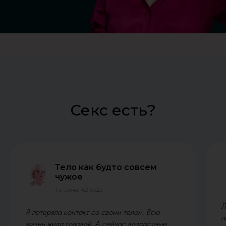
Секс есть?
Тело как будто совсем
чужое
Татьяна, 42 года
Л
Я потеряла контакт со своим телом. Всю
п
жизнь жила головой. А сейчас возрастные