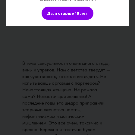
Да, я старше 18 лет
В теме сексуальности очень много стыда,
вины и упреков. Нам с детства твердят —
как чувствовать, хотеть и выглядеть. Не
испытываешь оргазмы с партнером?
Ненастоящая женщина! Не рожала
сама? Ненастоящая женщина! А
последние годы это щедро приправили
теориями «женственности»,
инфантилизмом и магическим
мышлением. Это все очень токсично и
вредно. Бережно и тактично будем