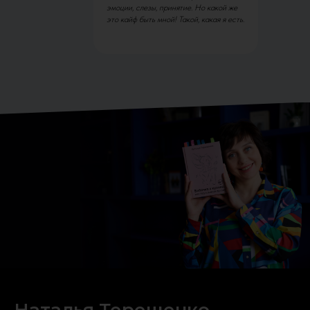
эмоции, слезы, принятие. Но какой же
это кайф быть мной! Такой, какая я есть.