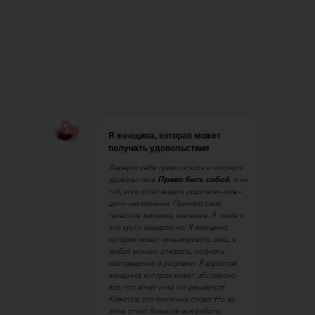
Я женщина, которая может
получать удовольствие
Вернула себе право искать и получать
удовольствия.
Право быть собой
, а не
той, кого хотят видеть родители–муж–
дети–начальники. Приняла свое
телесное желание, влечение. Я такая и
это круто невероятно! Я женщина,
которая может инициировать секс, в
любой момент отказать, получать
наслаждение и разрядки. Я взрослая
женщина, которая может абсолютно
все, что хочет и на что решается!
Кажется, это понятные слова. Но за
этим стоит большая моя работа,